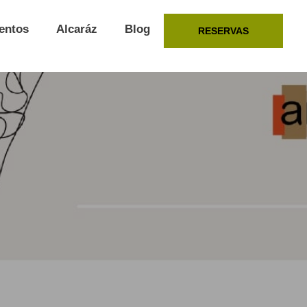
entos
Alcaráz
Blog
RESERVAS